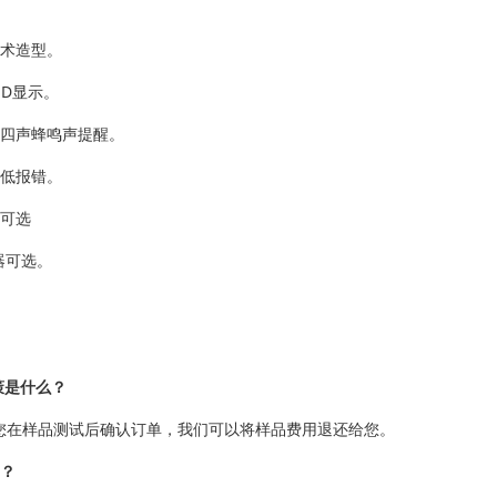
艺术造型。
ED显示。
，四声蜂鸣声提醒。
，低报错。
块可选
感器可选。
策是什么？
您在样品测试后确认订单，我们可以将样品费用退还给您。
期？