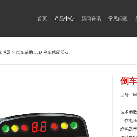
首页
产品中心
新闻资讯
常见问题
助 LED 停车感应器-3
传感器
>
倒车辅助 LED 停车感应器-3
倒车
型号：MP
技术参
工作电压：
蜂鸣器音