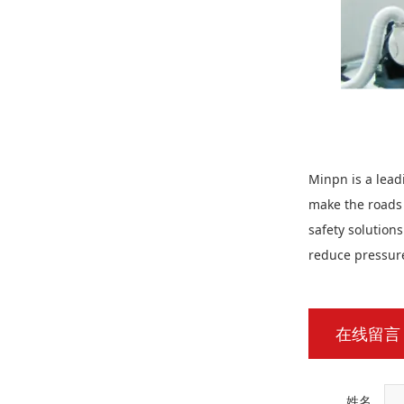
Minpn is a lead
make the roads 
safety solution
reduce pressure
在线留言
姓名